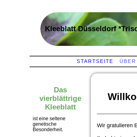
Kleeblatt Düsseldorf *Tris
STARTSEITE
ÜBER
Das
Willk
vierblättrige
Kleeblatt
ist eine seltene
genetische
Wir gratulieren
Besonderheit.