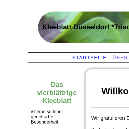
Kleeblatt Düsseldorf *Tris
STARTSEITE
ÜBER
Das
Willk
vierblättrige
Kleeblatt
ist eine seltene
genetische
Wir gratulieren
Besonderheit.